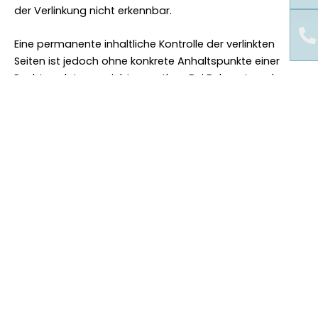
der Verlinkung nicht erkennbar.
Eine permanente inhaltliche Kontrolle der verlinkten
Seiten ist jedoch ohne konkrete Anhaltspunkte einer
Rechtsverletzung nicht zumutbar. Bei Bekanntwerden
von Rechtsverletzungen werden wir derartige Links
umgehend entfernen.
Urheberrecht
Die durch die Seitenbetreiber erstellten Inhalte und
Werke auf diesen Seiten unterliegen dem deutschen
Urheberrecht. Die Vervielfältigung, Bearbeitung,
Verbreitung und jede Art der Verwertung außerhalb der
Grenzen des Urheberrechtes bedürfen der schriftlichen
Zustimmung des jeweiligen Autors bzw. Erstellers.
Downloads und Kopien dieser Seite sind nur für den
privaten, nicht kommerziellen Gebrauch gestattet.
Soweit die Inhalte auf dieser Seite nicht vom Betreiber